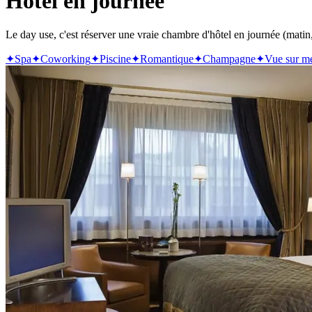
Hôtel en journée
Le day use, c'est réserver une vraie chambre d'hôtel en journée (matin, 
✦
Spa
✦
Coworking
✦
Piscine
✦
Romantique
✦
Champagne
✦
Vue sur m