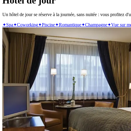
Hôtel de jour
Un hôtel de jour se réserve à la journée, sans nuitée : vous profitez d'
✦
Spa
✦
Coworking
✦
Piscine
✦
Romantique
✦
Champagne
✦
Vue sur m